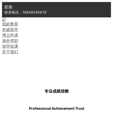
星期
联系电话：
19949595879
低龄教育
本硕留学
博士申请
海外求职
游学短课
关于我们
专
业
成
就
信
赖
Professional Achievement Trust