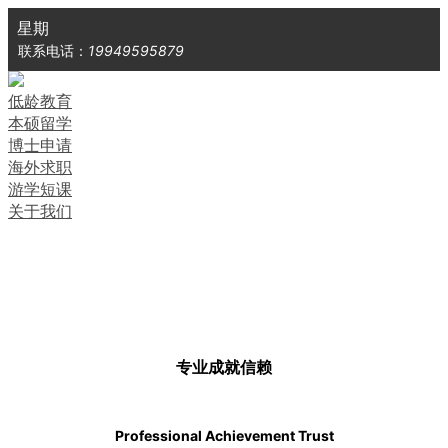
星期
联系电话：
19949595879
低龄教育
本硕留学
博士申请
海外求职
游学短课
关于我们
专
业
成
就
信
赖
Professional Achievement Trust