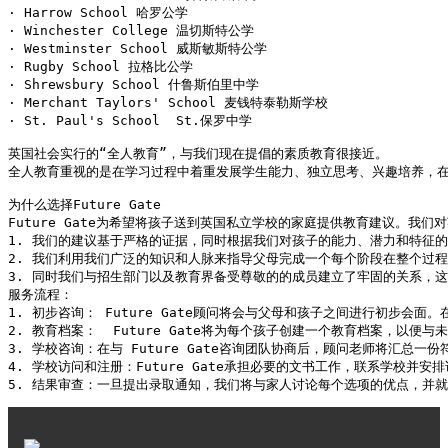
· Harrow School 哈罗公学

· Winchester College 温切斯特公学 

· Westminster School 威斯敏斯特公学

· Rugby School 拉格比公学

· Shrewsbury School 什鲁斯伯里中学 

· Merchant Taylors' School 麦钱特泰勒斯学校 

· St. Paul's School  St.保罗中学 

英国社会实行的“全人教育”，与我们现在提倡的素质教育很接近。

全人教育重视的是在学习过程中着重发展学生能力、独立思考、兴趣培养，在
为什么选择Future Gate

Future Gate为希望将孩子送到英国私立学校的家庭提供教育建议。我
1. 我们的建议基于严格的证据，同时根据我们对孩子的能力、潜力和特征
2. 我们利用我们广泛的知识和人脉来指导父母完成一个每个阶段在整个过
3. 同时我们与招生部门以及教育界备受尊敬的的成员建立了牢固的关系，
服务流程：

1. 初步咨询： Future Gate顾问将会与父母和孩子之间进行初步
2. 教育档案：  Future Gate将为每个孩子创建一个教育档案，以便
3. 学校咨询：在与 Future Gate咨询团队协商后，顾问老师将汇
4. 学校访问和注册：Future Gate承担必要的文书工作，联系学校并安排
5. 结果审查：一旦提出录取通知，我们将与家人讨论每个选项的优点，并