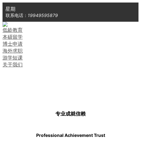
星期
联系电话：
19949595879
低龄教育
本硕留学
博士申请
海外求职
游学短课
关于我们
专
业
成
就
信
赖
Professional Achievement Trust